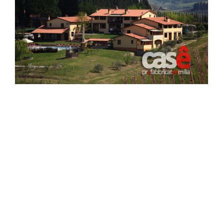
case prefabbricate cemento armato
case prefabbricate, case prefabbricate in
calcestruzzo armato, case prefabbricate, case
prefabbricate prezzi, case prefabbricate chiavi in
mano, case prefabbricate
case prefabbricate e ville prefabbricate in classe A4
in cemento armato su misura chiavi in mano in
muratura antitismiche. Ogni progetto Case
Prefabbricate Emilia nasce dalle persone che
abiteranno l’opera realizzata. Case Prefabbricate