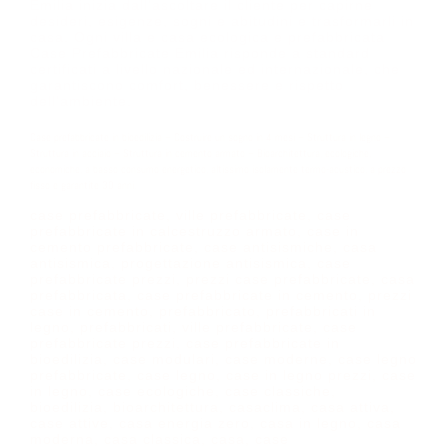
Emilia inizia dall’ascoltare il cliente per capirne
desideri, esigenze, sogni e abitudini e trasformarli in
casa. Ogni villa e casa ecologica e prefabbricata
Case Prefabbricate Emilia risponde a standard
certificati a livello nazionale ed internazionale, che
garantiscono comfort, benessere e rispetto
dell’ambiente.
Case prefabbricate in bioedilizia – Costruire un sogno in 4 mesi – Struttura in legno –
Struttura in acciaio – Struttura in cemento armato – Bioarchitettura, ecologiche,
economiche, a basso consumo energetico, altissimo isolamente termo-acustico, a prezzo
fisso e garantite 30 anni.
case prefabbricate, ville prefabbricate, case
prefabbricate in calcestruzzo armato, case in
cemento prefabbricate, case antisismiche, casa
antisismica, progettazione antisismica, case
prefabbricate prezzi, prezzi case prefabbricate, casa
prefabbricata, case prefabbricate in cemento, prezzi
case in cemento, prefabbricato, prefabbricati in
legno, prefabbricati, ville prefabbricate, case
prefabbricate prezzi, case prefabbricate in
bioedilizia, case modulari, case moderne, case legno
prefabbricate, case legno, case in legno prezzi, case
in legno, case ecologiche, case classiche,
bioedilizia, bioarchitettura, casaclima, casa attiva,
case attive, casa energia zero, casa in legno, casa
moderna, casa classica, casa, case