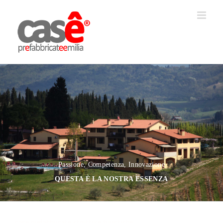
Salta
al
contenuto
Passione, Competenza, Innovazione
QUESTA È LA NOSTRA ESSENZA
case prefabbricate strutture turistiche