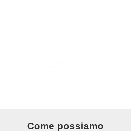
Case prefabbricate in bioedilizia – Costruire un sogno in 4 mesi – Struttura in legno –
Bioarchitettura, ecologiche, economiche, a basso consumo energetico, altissimo isolamente
termo-acustico, a prezzo fisso e garantite 30 anni.
case prefabbricate, ville prefabbricate, case
prefabbricate in legno, case in legno prefabbricate,
case antisismiche, casa antisismica, progettazione
antisismica, case prefabbricate prezzi, prezzi case
prefabbricate, casa prefabbricata, case
prefabbricate in legno, prezzi case in legno,
prefabbricato, prefabbricati in legno, prefabbricati,
ville prefabbricate, case prefabbricate prezzi, case
prefabbricate legno, case prefabbricate in legno
prezzi, case prefabbricate in bioedilizia, case
modulari, case moderne, case legno prefabbricate,
case legno, case in legno prezzi, case in legno, case
ecologiche, case classiche, bioedilizia,
bioarchitettura, casaclima, casa attiva, case attive,
casa energia zero, casa in legno, casa moderna,
casa classica, casa, case
Come possiamo