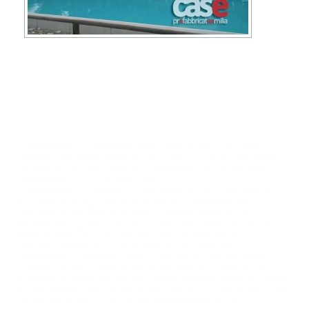
case prefabbricate strutture turistiche
case prefabbricate in legno, case prefabbricate in
acciaio e case prefabbricate in cemento rmato per
strutture ricettive quali villaggi, resort, campeggi,
agriturismo, hotel, ristoranti.
case prefabbricate e ville prefabbricate in classe A4
in legno su misura chiavi in mano in muratura
antitismiche. Ogni progetto Case Prefabbricate
Emilia nasce dalle persone che abiteranno l’opera
realizzata. Case Prefabbricate Emilia inizia
dall’ascoltare il cliente per capirne desideri,
esigenze, sogni e abitudini e trasformarli in casa.
Ogni villa e casa ecologica e prefabbricata Case
Prefabbricate Emilia risponde a standard certificati a
livello nazionale ed internazionale, che garantiscono
comfort, benessere e rispetto dell’ambiente.