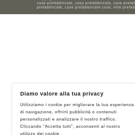
case prefabbricate, casa prefabbricata, case prefa
prefabbricate, case prefabbricate costi, ville prefa
Diamo valore alla tua privacy
Utilizziamo i cookie per migliorare la tua esperienza
di navigazione, offrirti pubblicità o contenuti
personalizzati e analizzare il nostro traffico.
Cliccando “Accetta tutti”, acconsenti al nostro
utilizzo dei cookie.