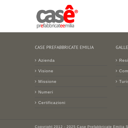
Salta
al
contenuto
CASE PREFABBRICATE EMILIA
GALLE
Azienda
Resi
Visione
Com
Missione
Turi
Numeri
Certificazioni
Copyright 2012 - 2025 Case Prefabbricate Emilia S.r.