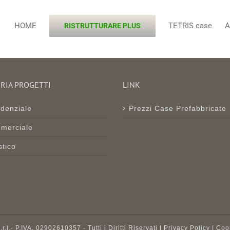
HOME
TETRIS case
A
RISTRUTTURARE PLUS
RIA PROGETTI
LINK
denziale
Prezzi Case Prefabbricate
merciale
stico
l.- P.IVA. 02902610357 - Tutti i Diritti Riservati |
Privacy Policy
|
Coo