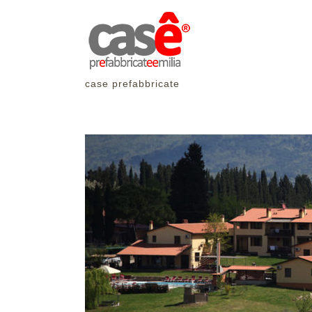
Salta
al
contenuto
case prefabbricate