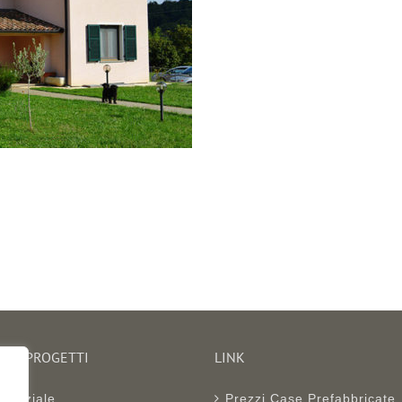
RIA PROGETTI
LINK
denziale
Prezzi Case Prefabbricate