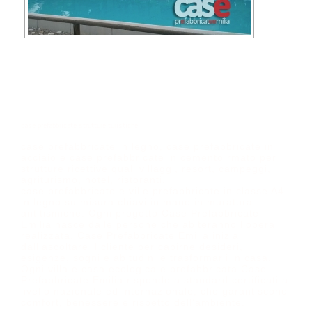
case prefabbricate strutture turistiche
case prefabbricate in legno, case prefabbricate in
acciaio e case prefabbricate in cemento rmato per
strutture ricettive quali villaggi, resort, campeggi,
agriturismo, hotel, ristoranti.
case prefabbricate e ville prefabbricate in classe A4
in legno su misura chiavi in mano in muratura
antitismiche. Ogni progetto Case Prefabbricate
Emilia nasce dalle persone che abiteranno l’opera
realizzata. Case Prefabbricate Emilia inizia
dall’ascoltare il cliente per capirne desideri,
esigenze, sogni e abitudini e trasformarli in casa.
Ogni villa e casa ecologica e prefabbricata Case
Prefabbricate Emilia risponde a standard certificati a
livello nazionale ed internazionale, che garantiscono
comfort, benessere e rispetto dell’ambiente.