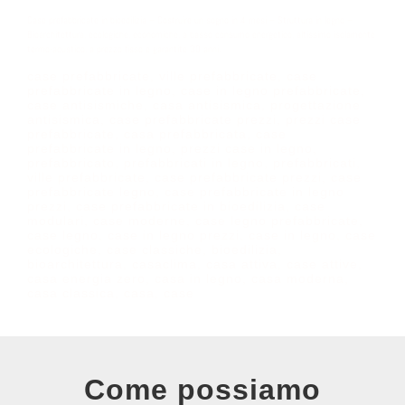
Case prefabbricate in bioedilizia – Costruire un sogno in 4 mesi – Struttura in legno –
Bioarchitettura, ecologiche, economiche, a basso consumo energetico, altissimo isolamente
termo-acustico, a prezzo fisso e garantite 30 anni.
case prefabbricate, ville prefabbricate, case
prefabbricate in legno, case in legno prefabbricate,
case antisismiche, casa antisismica, progettazione
antisismica, case prefabbricate prezzi, prezzi case
prefabbricate, casa prefabbricata, case
prefabbricate in legno, prezzi case in legno,
prefabbricato, prefabbricati in legno, prefabbricati,
ville prefabbricate, case prefabbricate prezzi, case
prefabbricate legno, case prefabbricate in legno
prezzi, case prefabbricate in bioedilizia, case
modulari, case moderne, case legno prefabbricate,
case legno, case in legno prezzi, case in legno, case
ecologiche, case classiche, bioedilizia,
bioarchitettura, casaclima, casa attiva, case attive,
casa energia zero, casa in legno, casa moderna,
casa classica, casa, case
Come possiamo