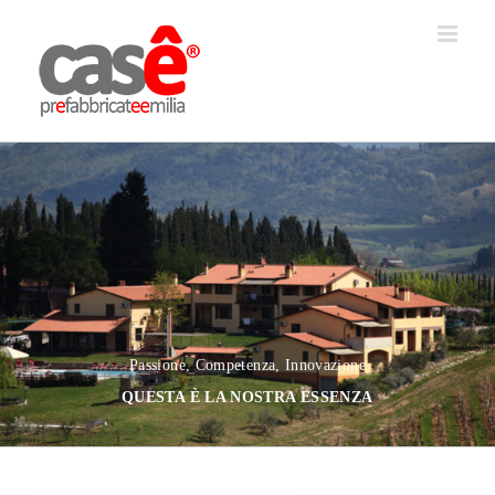
Salta
al
contenuto
Passione, Competenza, Innovazione
QUESTA È LA NOSTRA ESSENZA
case prefabbricate strutture turistiche