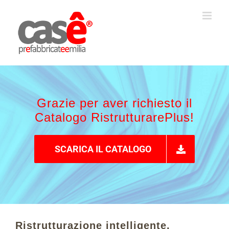
Salta
al
contenuto
Grazie per aver richiesto il
Catalogo RistrutturarePlus!
SCARICA IL CATALOGO
Ristrutturazione intelligente,