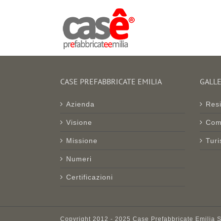
Salta
al
contenuto
CASE PREFABBRICATE EMILIA
GALLE
Azienda
Resi
Visione
Com
Missione
Turi
Numeri
Certificazioni
Copyright 2012 - 2025 Case Prefabbricate Emilia S.r.