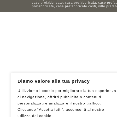
case prefabbricate, casa prefabbricata, case prefa
prefabbricate, case prefabbricate costi, ville prefa
Diamo valore alla tua privacy
Utilizziamo i cookie per migliorare la tua esperienza
di navigazione, offrirti pubblicità o contenuti
personalizzati e analizzare il nostro traffico.
Cliccando “Accetta tutti”, acconsenti al nostro
utilizzo dei cookie.