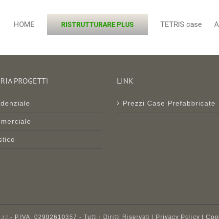
HOME
TETRIS case
A
RISTRUTTURARE PLUS
RIA PROGETTI
LINK
denziale
Prezzi Case Prefabbricate
merciale
stico
l.- P.IVA. 02902610357 - Tutti i Diritti Riservati |
Privacy Policy
|
Coo